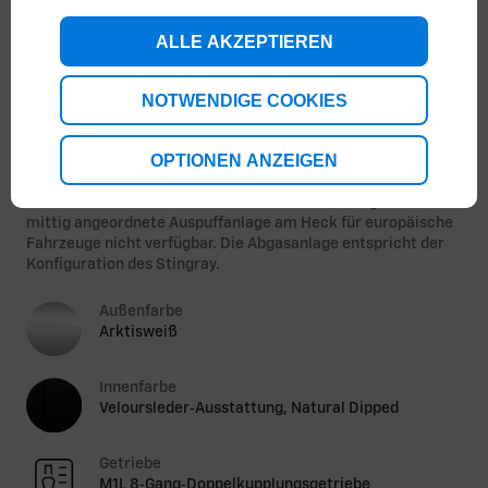
ALLE AKZEPTIEREN
NOTWENDIGE COOKIES
1
/
3
OPTIONEN ANZEIGEN
Abbildungen zeigen ein Übersee-Modell MT26. Das
tatsächliche Serienfahrzeug kann abweichen. Versicherung
ist im Preis nicht enthalten. Beim Z06 ist die dargestellte
mittig angeordnete Auspuffanlage am Heck für europäische
Fahrzeuge nicht verfügbar. Die Abgasanlage entspricht der
Konfiguration des Stingray.
Außenfarbe
Arktisweiß
Innenfarbe
Veloursleder‑Ausstattung, Natural Dipped
Getriebe
M1L 8‑Gang‑Doppelkupplungsgetriebe