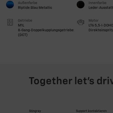
Außenfarbe
Innenfarbe
Riptide Blau Metallic
Leder‑Ausstatt
Getriebe
Motor
M1L
LT6 5,5‑l‑DOHC
8‑Gang‑Doppelkupplungsgetriebe
Direkteinsprit
(DCT)