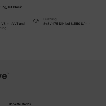
ung, Jet Black
Leistung
‑V8 mit VVT und
646 / 475 DIN bei 8.550 U/min
zung