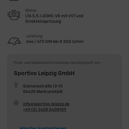
Motor
LT6 5,5‑l‑DOHC‑V8 mit VVT und
Direkteinspritzung
Leistung
646 / 475 DIN bei 8.550 U/min
Preis‑ und Gebühreninformationen bereitgestellt von:
Sportivo Leipzig GmbH
Siemensstraße 13-15
04420 Markranstädt
info@sportivo-leipzig.de
+49 (0) 3420 5408929
Händler kontaktieren