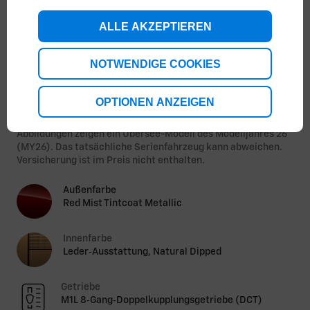
ALLE AKZEPTIEREN
NOTWENDIGE COOKIES
1
/
3
OPTIONEN ANZEIGEN
Energieverbrauch kombiniert: 15,9 L/100 km; CO₂-
Emissionen kombiniert: 363 g/km; CO₂-Klasse: G.
Abbildungen zeigen ein Übersee-Modell des Modelljahres 26
(MY26). Das tatsächliche Serienfahrzeug kann abweichen.
Versicherung ist im Preis nicht enthalten.
Außenfarbe
Red Mist Tintcoat Metallic
Innenfarbe
Leder‑Ausstattung, Natural Dipped
Getriebe
M1L 8‑Gang‑Doppelkupplungsgetriebe (DCT)