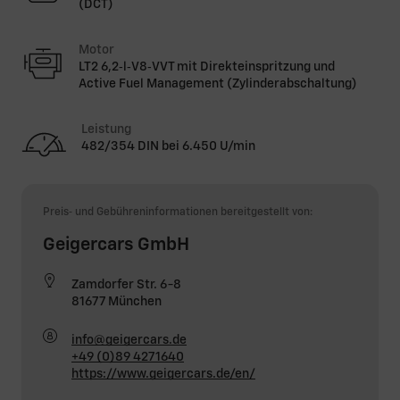
(DCT)
Motor
LT2 6,2‑l‑V8‑VVT mit Direkteinspritzung und
Active Fuel Management (Zylinderabschaltung)
Leistung
482/354 DIN bei 6.450 U/min
Preis‑ und Gebühreninformationen bereitgestellt von:
Geigercars GmbH
Zamdorfer Str. 6-8
81677 München
info@geigercars.de
+49 (0)89 4271640
https://www.geigercars.de/en/