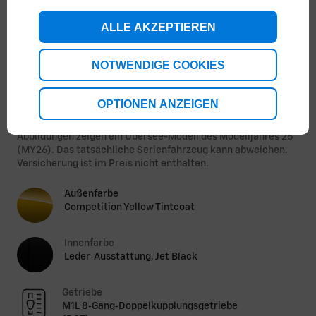
ALLE AKZEPTIEREN
NOTWENDIGE COOKIES
1
/
3
OPTIONEN ANZEIGEN
Energieverbrauch kombiniert: 12,3 L/100 km; CO₂-
Emissionen kombiniert: 281 g/km; CO₂-Klasse: G.
Abbildungen zeigen ein Übersee-Modell des Modelljahres 26
(MY26). Das tatsächliche Serienfahrzeug kann abweichen.
Versicherung ist im Preis nicht enthalten.
Außenfarbe
Competition Yellow Tintcoat
Innenfarbe
Leder‑Ausstattung, Jet Black
Getriebe
M1L 8‑Gang‑Doppelkupplungsgetriebe