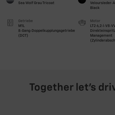
Sea Wolf Grau Tricoat
Veloursleder‑A
Black
Getriebe
Motor
M1L
LT2 6,2‑l‑V8‑V
8‑Gang‑Doppelkupplungsgetriebe
Direkteinsprit
(DCT)
Management
(Zylinderabsch