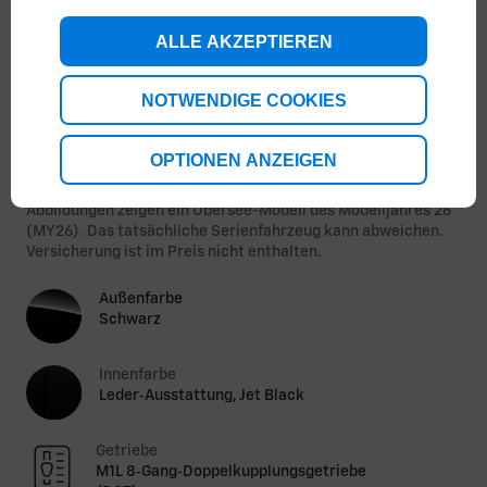
ALLE AKZEPTIEREN
NOTWENDIGE COOKIES
1
/
3
OPTIONEN ANZEIGEN
Energieverbrauch kombiniert: 12,3 L/100 km; CO₂-
Emissionen kombiniert: 281 g/km; CO₂-Klasse: G.
Abbildungen zeigen ein Übersee-Modell des Modelljahres 26
(MY26). Das tatsächliche Serienfahrzeug kann abweichen.
Versicherung ist im Preis nicht enthalten.
Außenfarbe
Schwarz
Innenfarbe
Leder‑Ausstattung, Jet Black
Getriebe
M1L 8‑Gang‑Doppelkupplungsgetriebe