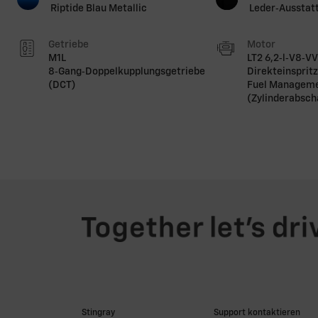
Riptide Blau Metallic
Leder‑Ausstatt
Getriebe
Motor
M1L
LT2 6,2‑l‑V8‑VV
8‑Gang‑Doppelkupplungsgetriebe
Direkteinsprit
(DCT)
Fuel Managem
(Zylinderabsch