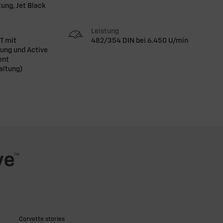
ung, Jet Black
Leistung
T mit
482/354 DIN bei 6.450 U/min
zung und Active
ent
altung)