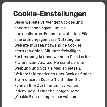
Cookie-Einstellungen
Diese Website verwendet Cookies und
andere Technologien, um ein
personalisiertes Erlebnis anzubieten. Für
eine ordnungsgemässe Nutzung der
Website müssen notwendige Cookies
Chevrolet Corvette Advisor Kontakt
gesetzt werden. Mit Ihrer freiwilligen
Zustimmung können wir auch Cookies für
Sprechen Sie mit
Präferenzen, Analyse, Personalisierung,
Werbung und Soziale Medien setzen.
einem Corvette-
Weitere Informationen über Cookies finden
Sie in unseren
Cookie Richtlinien.
Sie
Experten
können Ihre Zustimmung verwalten,
indem Sie auf einer beliebigen Seite
„Cookie Einstellungen“ auswählen.
Teilen Sie uns einige Details mit, damit wir Ihre
Wünsche mit dem passenden Corvette-